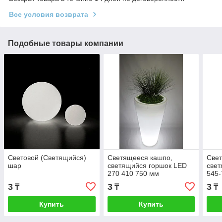
Все условия возврата
Подобные товары компании
Световой (Светящийся)
Светящееся кашпо,
Све
шар
светящийся горшок LED
свет
270 410 750 мм
545-
3
3
3
₸
₸
₸
Купить
Купить