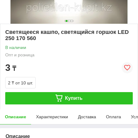
Светящееся кашпо, светящийся горшок LED
250 170 560
В наличии
Опт и розница
3
₸
2 ₸
от 10 шт.
Купить
Описание
Характеристики
Доставка
Оплата
Усл
Описание