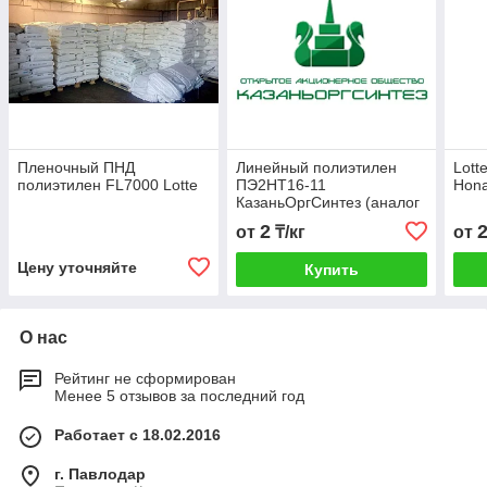
Пленочный ПНД
Линейный полиэтилен
Lott
полиэтилен FL7000 Lotte
ПЭ2НТ16-11
Hon
КазаньОргСинтез (аналог
SABIC 318, Lotte UT404,
2
от
₸/кг
от
F-0320)
Цену уточняйте
Купить
О нас
Рейтинг не сформирован
Менее 5 отзывов за последний год
Работает с 18.02.2016
г. Павлодар