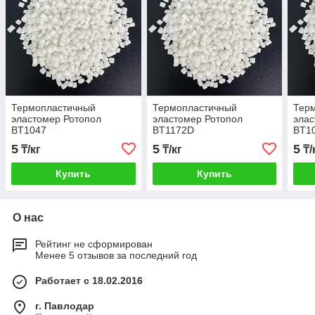
Термопластичный
Термопластичный
Тер
эластомер Ротопол
эластомер Ротопол
элас
BT1047
BT1172D
BT1
5
5
5
₸/кг
₸/кг
₸/
Купить
Купить
О нас
Рейтинг не сформирован
Менее 5 отзывов за последний год
Работает с 18.02.2016
г. Павлодар