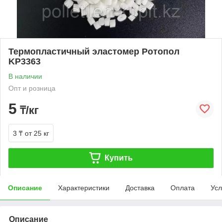
Термопластичный эластомер Ротопол
KP3363
В наличии
Опт и розница
5
₸/кг
3 ₸
от 25 кг
Купить
Описание
Характеристики
Доставка
Оплата
Усл
Описание