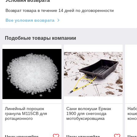
Условия возврата
Возврат товара в течение 14 дней по договоренности
Все условия возврата
Подобные товары компании
Линейный порошок
Сани волокуши Ермак
Набо
гранула М115СВ для
1900 для снегохода
коше
ротационного
мотобуксировщика
конс
формования
рыбалки охоты
ротоформования
Цену уточняйте
Цену уточняйте
Цен